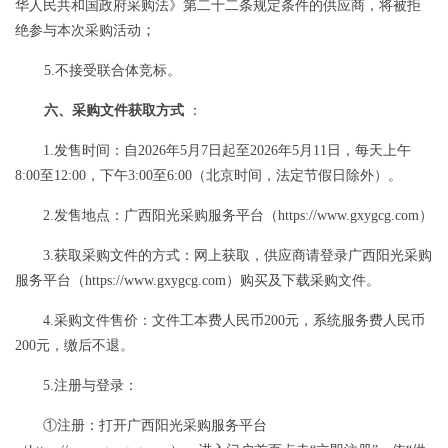
华人民共和国政府采购法》第二十二条规定条件的供应商，将被拒
；
绝参与本次采购活动
5
.
不接受联合体竞标
。
六、采购文件获取方式
：
1.发售
时间：自
2026
年
5
月
7
日起至
2026
年
5
月
11
日，每天上午
8
:
0
0至12
:
00，下午3
:
00至6
:
00（北京时间，法定节假日除外）。
2.发售
地点：
广西阳光采购服务平台（
https://www.gxygcg.com）
3.获取采购文件的
方式：网上获取，
供应商
请登录
广西阳光采购
服务平台（
https://www.gxygcg.com）
购买及下载采购文件。
4.采购文件
售价：
文件工本费人民币
200元
，系统服务费人民币
200元，缴后不退。
5.
注册与登录：
①注册：打开广西阳光采购服务平台