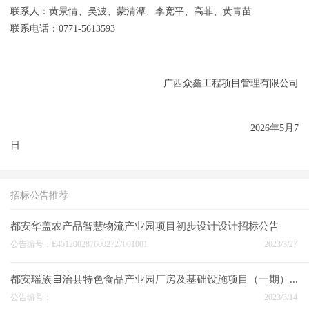
联系人：
黄景情
、吴波、蒙清潭、李宽平、高菲、黄青苗
联系电话：
0771-
5613593
广西众鑫工程项目管理有限公司
2026
年
5
月
7
日
招标公告推荐
都安华盖农产品智慧物流产业园项目初步设计设计招标公告
公告编号：E4512002876002727001001
2023/3/27
都安瑶族自治县特色食品产业园厂房及基础设施项目（一期）A区EPC总承包招标公告
公告编号：
2023/3/14