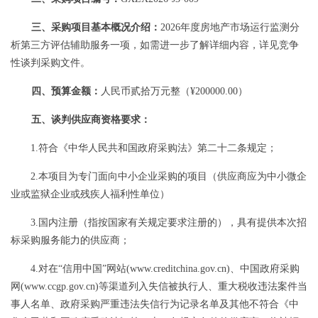
三、采购项目基本概况介绍：
2026年度
房地产市场运行监测分
析第三方评估辅助服务一项
，如需进一步了解详细内容，详见竞争
性谈判采购文件。
四、预算金额：
人民币
贰拾万
元整（
¥
200000.00）
五、谈判供应商资格要求：
1
.
符合《
中华人民共和国政府采购法
》第二十二条规定；
2
.
本项目为专门面向中小企业采购的项目（供应商应为中小微企
业或监狱企业或残疾人福利性单位）
3
.
国内注册（指按国家有关规定要求注册的），具有提供本次招
标采购服务能力的供应商
；
4
.
对在
“信用中国”网站(www.creditchina.gov.cn)、中国政府采购
网(www.ccgp.gov.cn)等渠道列入失信被执行人、重大税收违法案件当
事人名单、政府采购严重违法失信行为记录名单及其他不符合《中