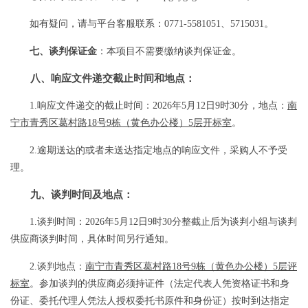
如有疑问，请与平台客服联系：
0771-5581051、5715031。
七、谈判保证金
：
本项目不需要缴纳谈判保证金。
八、
响应文件
递交截止时间和地点：
1
.
响应文件递交的截止时间
：
2026年
5
月
12
日
9
时
30
分
，地点
：
南
宁市青秀区葛村路
18号9栋（黄色办公楼）5层开标室
。
2
.
逾期送达的或者未送达指定地点的响应文件，采购人不予受
理。
九、谈判时间及地点：
1
.
谈判时间：
2026年
5
月
12
日
9
时
30
分
整截止后为谈判小组与谈判
供应商谈判时间，具体时间另行通知。
2
.
谈判地点：
南宁市青秀区葛村路
18号9栋（黄色办公楼）5层
评
标室
。参加谈判的供应商必须持证件（法定代表人凭资格证书和身
份证
、
委托代理人凭法人授权委托书原件和身份证）按时到达指定