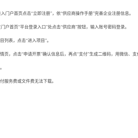
），进入门户首页点击“立即注册”，依“
供应商
操作手册
”完善企业注册信息。
在门户首页
“平台登录入口”处点击“
供应商
”按钮，输入账号密码登录。
目列表，点击“进入项目”。
情页，点击
“申请开票”确认信息后，再点“支付”生成二维码，用微信、
作。
未付服务费或文件费无法下载。