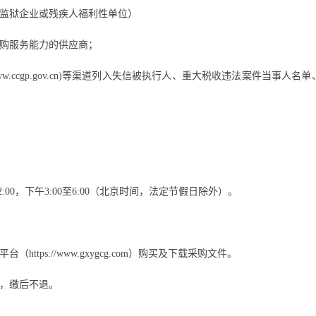
监狱企业或残疾人福利性单位）
购服务能力的供应商
；
中国政府采购网(www.ccgp.gov.cn)等渠道列入失信被执行人、重大税收违
；
2
:
00，下午3
:
00至6
:
00（北京时间，法定节假日除外）。
平台（
https://www.gxygcg.com）
购买及下载采购文件。
元，缴后不退。