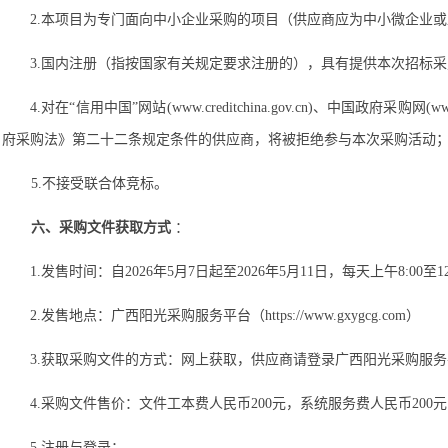
2
.
本项目为专门面向中小企业采购的项目（供应商应为中小微企业或
3
.
国内注册（指按国家有关规定要求注册的），具有提供本次招标采
4
.
对在
“信用中国”网站(www.creditchina.gov.cn)、
府采购法》第二十二条规定条件的供应商，将被拒绝参与本次采购活动
5
.
不接受联合体竞标
。
六、采购文件获取方式
：
1.发售
时间：自
2026
年
5
月
7
日起至
2026
年
5
月
11
日，每天上午
8
:
0
0至1
2.发售
地点：
广西阳光采购服务平台（
https://www.gxygcg.com）
3.获取采购文件的
方式：网上获取，
供应商
请登录
广西阳光采购服务
4.采购文件
售价：
文件工本费人民币
200元
，系统服务费人民币
200
5.
注册与登录：