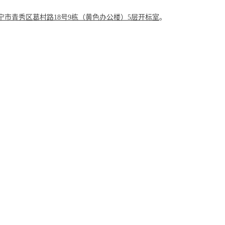
宁市青秀区葛村路
18号9栋（黄色办公楼）5层开标室
。
判供应商谈判时间，具体时间另行通知。
室
。参加谈判的供应商必须持证件（法定代表人凭资格证书和身份证
、
委
项目管理有限公司网站（http://www.gxzhongxin.com.cn）。