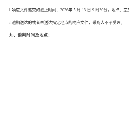
1
.
响应文件递交的截止时间
：
2026年
5
月
13
日
9
时
30
分
，地点
：
南
2
.
逾期送达的或者未送达指定地点的响应文件，采购人不予受理。
九、谈判时间及地点：
1
.
谈判时间：
2026年
5
月
13
日
9
时
30
分
整截止后为谈判小组与谈
2
.
谈判地点：
南宁市青秀区葛村路
18号9栋（黄色办公楼）5层
评标
判，逾期到达的供应商，采购人有权取消谈判资格。
十、
网上公告媒体查询：
广西阳光采购服务平台（
https://www.gxygcg.com）、广西众鑫工程
十一、联系方式：
1
.
采购人名称：南宁市房屋市场发展中心